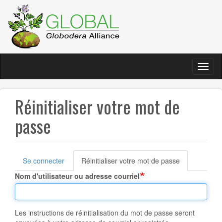
Skip
to
main
content
Toggl
naviga
Réinitialiser votre mot de
passe
Se connecter
Réinitialiser votre mot de passe
Onglets
Nom d'utilisateur ou adresse courriel
principaux
Les instructions de réinitialisation du mot de passe seront